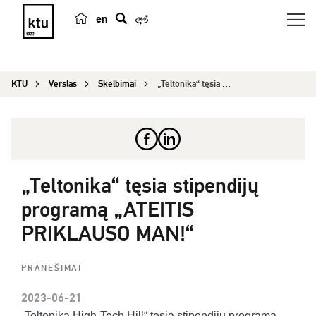
en
p
a
i
KTU
Verslas
Skelbimai
„Teltonika“ tęsia stipendijų programą „ATEITIS P...
e
š
k
a
„Teltonika“ tęsia stipendijų
programą „ATEITIS
PRIKLAUSO MAN!“
PRANEŠIMAI
2023-06-21
„
Teltonika
High-Tech Hill“ tęsia stipendijų programą