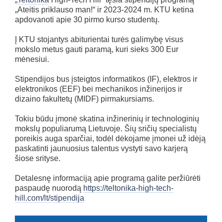
„Ateitis priklauso man!“ ir 2023-2024 m. KTU ketina
apdovanoti apie 30 pirmo kurso studentų.
Į KTU stojantys abiturientai turės galimybę visus
mokslo metus gauti paramą, kuri sieks 300 Eur
mėnesiui.
Stipendijos bus įsteigtos informatikos (IF), elektros ir
elektronikos (EEF) bei mechanikos inžinerijos ir
dizaino fakultetų (MIDF) pirmakursiams.
Tokiu būdu įmonė skatina inžinerinių ir technologinių
mokslų populiarumą Lietuvoje. Šių sričių specialistų
poreikis auga sparčiai, todėl dėkojame įmonei už idėją
paskatinti jaunuosius talentus vystyti savo karjerą
šiose srityse.
Detalesnę informaciją apie programą galite peržiūrėti
paspaudę nuorodą
https://teltonika-high-tech-
hill.com/lt/stipendija