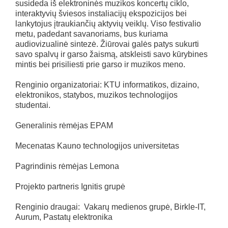
susideda iš elektroninės muzikos koncertų ciklo,
interaktyvių šviesos instaliacijų ekspozicijos bei
lankytojus įtraukiančių aktyvių veiklų. Viso festivalio
metu, padedant savanoriams, bus kuriama
audiovizualinė sintezė. Žiūrovai galės patys sukurti
savo spalvų ir garso žaismą, atskleisti savo kūrybines
mintis bei prisiliesti prie garso ir muzikos meno.
Renginio organizatoriai: KTU informatikos, dizaino,
elektronikos, statybos, muzikos technologijos
studentai.
Generalinis rėmėjas EPAM
Mecenatas Kauno technologijos universitetas
Pagrindinis rėmėjas Lemona
Projekto partneris Ignitis grupė
Renginio draugai: Vakarų medienos grupė, Birkle-IT,
Aurum, Pastatų elektronika