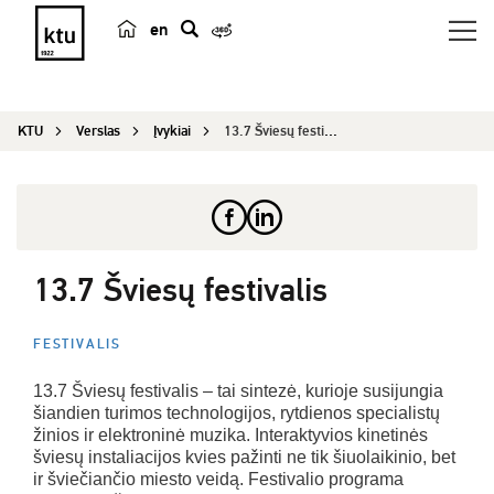
en
p
a
i
KTU
Verslas
Įvykiai
13.7 Šviesų festivalis
e
š
k
a
13.7 Šviesų festivalis
FESTIVALIS
13.7 Šviesų festivalis – tai sintezė, kurioje susijungia
šiandien turimos technologijos, rytdienos specialistų
žinios ir elektroninė muzika. Interaktyvios kinetinės
šviesų instaliacijos kvies pažinti ne tik šiuolaikinio, bet
ir šviečiančio miesto veidą. Festivalio programa