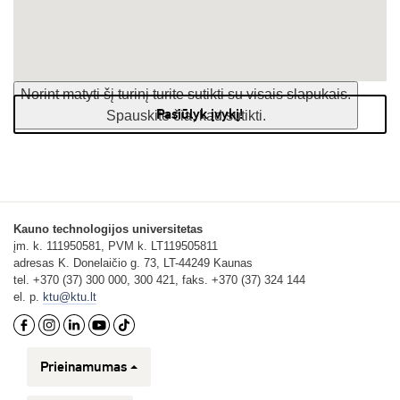
Norint matyti šį turinį turite sutikti su visais slapukais.
Pasiūlyk įvykį!
Spauskite čia, kad sutikti.
Kauno technologijos universitetas
įm. k. 111950581, PVM k. LT119505811
adresas K. Donelaičio g. 73, LT-44249 Kaunas
tel. +370 (37) 300 000, 300 421, faks. +370 (37) 324 144
el. p.
ktu@ktu.lt
Prieinamumas