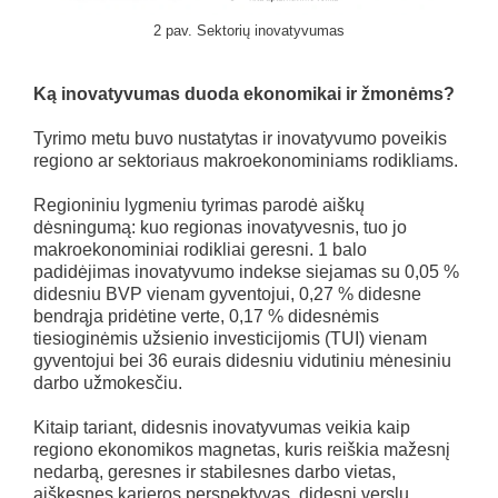
2 pav. Sektorių inovatyvumas
Ką inovatyvumas duoda ekonomikai ir žmonėms?
Tyrimo metu buvo nustatytas ir inovatyvumo poveikis
regiono ar sektoriaus makroekonominiams rodikliams.
Regioniniu lygmeniu tyrimas parodė aiškų
dėsningumą: kuo regionas inovatyvesnis, tuo jo
makroekonominiai rodikliai geresni. 1 balo
padidėjimas inovatyvumo indekse siejamas su 0,05 %
didesniu BVP vienam gyventojui, 0,27 % didesne
bendrąja pridėtine verte, 0,17 % didesnėmis
tiesioginėmis užsienio investicijomis (TUI) vienam
gyventojui bei 36 eurais didesniu vidutiniu mėnesiniu
darbo užmokesčiu.
Kitaip tariant, didesnis inovatyvumas veikia kaip
regiono ekonomikos magnetas, kuris reiškia mažesnį
nedarbą, geresnes ir stabilesnes darbo vietas,
aiškesnes karjeros perspektyvas, didesnį verslų