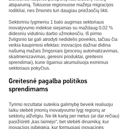
atsparumą. Tokiuose regionuose mažėja migracijos
rodikliai, nes žmonės turi daugiau priežasčių likti.
Sektoriniu lygmeniu 1 balo augimas sektoriaus
inovatyvumo indekse siejamas su maždaug 0,02 %
didesniu vidutiniu darbo užmokesčiu. Iš pirmo
žvilgsnio tai gali atrodyti nedidelis poveikis, tačiau čia
veikia kaupimosi efektas: inovacijos dažnai didina
našumą mažais žingsniais (procesų automatizavimas,
skaitmenizavimas, geresni produktai, greitesni
sprendimai), kurie ilgainiui akumuliuoja esminius
sektoriaus pokyčius.
Greitesnė pagalba politikos
sprendimams
Tyrimo rezultatai suteikia galimybę beveik realiuoju
laiku stebėti įmonių inovatyvumo lygį regionų ar
sektorių atžvilgiu. Ne tik kartą per metus (ar dar rečiau)
pasižiūrėti „kas laimėjo“, bet stebėti dinamiką: kur
inovacijos įsibėgėja, kur formuojasi inovacinės