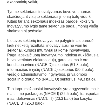
ekonominių veiklų.
Tyrime sektoriaus inovatyvumas buvo vertinamas
skaičiuojant visų to sektoriaus įmonių balų vidurkį.
Kitaip tariant, sektoriaus indeksas parodė, koks yra
inovatyvumo lygis tame sektoriuje pagal įmonių viešą
skaitmeninį pėdsaką.
Lietuvos sektorių inovatyvumo palyginimas parodė
kiek netikėtą rezultatą: inovatyviausi ne vien tie
sektoriai, kuriuos intuityviai laikome inovatyviais.
Pagal apskaičiuotą inovatyvumo indeksą aukščiausiai
buvo įvertintas elektros, dujų, garo tiekimo ir oro
kondicionavimo (NACE D) sektorius (51,8 balo),
informacijos ir ryšių (NACE J) sektorius (50,2 balo),
viešojo administravimo ir gynybos, privalomojo
socialinio draudimo (NACE O) sektorius (49,3 balo).
Tuo tarpu mažiausiai inovatyvūs yra apgyvendinimo ir
maitinimo paslaugos (NACE I) (22,5 balo), transportas
ir sandėliavimas (NACE H) (23,3 balo) bei kasyba
(NACE B) (25,3 balo).