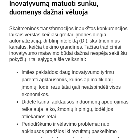
Inovatyvumą matuoti sunku,
duomenys dažnai vėluoja
Skaitmeninės transformacijos ir aukštos konkurencijos
laikais verslas keičiasi greitai. Įmonės diegia
automatizaciją, dirbtinį intelektą (DI), skaitmeninius
kanalus, keičia tiekimo grandines. Tačiau tradiciniai
inovatyvumo matavimo būdai dažnai nespėja sekti šių
pokyčių ir tai sąlygoja šie veiksniai:
Imties paklaidos: daug inovatyvumo tyrimų
paremti apklausomis, kurios apima tik dalį
įmonių, todėl rezultatai gali neatspindėti visos
ekonomikos.
Didelė kaina: apklausos ir duomenų apdorojimas
reikalauja laiko, žmonių ir pinigų, todėl jos
atliekamos retai.
Periodiškumo ir vėlavimo problema: nuo
apklausos pradžios iki rezultatų paskelbimo