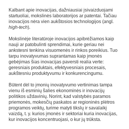
Kalbant apie inovacijas, dažniausiai įsivaizduojami
startuoliai, mokslinės laboratorijos ar patentai. Tačiau
inovacijos nėra vien aukštosios technologijos (angl
.
high-tech
).
Mokslinėje literatūroje inovacijos apibrėžiamos kaip
nauji ar patobulinti sprendimai, kurie geriau nei
ankstesni tenkina visuomenės ir rinkos poreikius. Tuo
tarpu inovatyvumas suprantamas kaip įmonės
gebėjimas šias inovacijas paversti realia verte:
geresniais produktais, efektyvesniais procesais,
aukštesniu produktyvumu ir konkurencingumu.
Būtent dėl to įmonių inovatyvumo vertinimas tampa
vienu iš esminių šalies ekonominės ir inovacijų
politikos uždavinių. Norint, kad valstybės paramos
priemonės, mokesčių paskatos ar regioninės plėtros
programos veiktų, turime matyti tikslų ir savalaikį
vaizdą, t. y. kurios įmonės ir sektoriai kuria inovacijas,
kur inovacijos koncentruojasi, o kur jų trūksta.