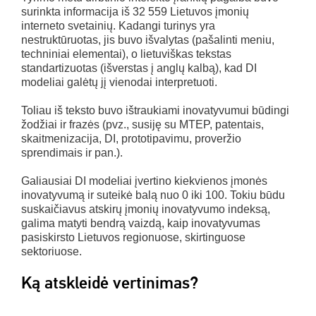
surinkta informacija iš 32 559 Lietuvos įmonių
interneto svetainių. Kadangi turinys yra
nestruktūruotas, jis buvo išvalytas (pašalinti meniu,
techniniai elementai), o lietuviškas tekstas
standartizuotas (išverstas į anglų kalbą), kad DI
modeliai galėtų jį vienodai interpretuoti.
Toliau iš teksto buvo ištraukiami inovatyvumui būdingi
žodžiai ir frazės (pvz., susiję su MTEP, patentais,
skaitmenizacija, DI, prototipavimu, proveržio
sprendimais ir pan.).
Galiausiai DI modeliai įvertino kiekvienos įmonės
inovatyvumą ir suteikė balą nuo 0 iki 100. Tokiu būdu
suskaičiavus atskirų įmonių inovatyvumo indeksą,
galima matyti bendrą vaizdą, kaip inovatyvumas
pasiskirsto Lietuvos regionuose, skirtinguose
sektoriuose.
Ką atskleidė vertinimas?