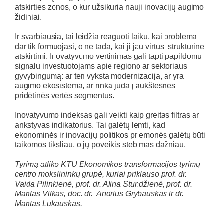
atskirties zonos, o kur užsikuria nauji inovacijų augimo
židiniai.
Ir svarbiausia, tai leidžia reaguoti laiku, kai problema
dar tik formuojasi, o ne tada, kai ji jau virtusi struktūrine
atskirtimi. Inovatyvumo vertinimas gali tapti papildomu
signalu investuotojams apie regiono ar sektoriaus
gyvybingumą: ar ten vyksta modernizacija, ar yra
augimo ekosistema, ar rinka juda į aukštesnės
pridėtinės vertės segmentus.
Inovatyvumo indeksas gali veikti kaip greitas filtras ar
ankstyvas indikatorius. Tai galėtų lemti, kad
ekonominės ir inovacijų politikos priemonės galėtų būti
taikomos tiksliau, o jų poveikis stebimas dažniau.
Tyrimą atliko KTU Ekonomikos transformacijos tyrimų
centro mokslininkų grupė, kuriai priklauso prof. dr.
Vaida Pilinkienė, prof. dr. Alina Stundžienė, prof. dr.
Mantas Vilkas, doc. dr. Andrius Grybauskas ir dr.
Mantas Lukauskas.