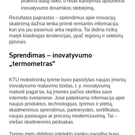
praeina daug laiko, o retas kartojimas apsunkina
inovatyvumo dinamikos stebėjimą.
Rezultatas paprastas – sprendimus apie inovacijų
skatinimą dažnai tenka priimti remiantis informacija,
kuri yra jau pasenusi arba nepilna. Tai didina riziką
matyti klaidingas tendencijas, ypač regionų ir sektorių
pjūviais.
Sprendimas – inovatyvumo
„termometras“
KTU mokslininkų tyrime buvo pasiūlytas naujas įmonių
inovatyvumo matavimo būdas, t. y. inovatyvumą
matuoti pagal tai, ką įmonės pačios skelbia savo
interneto svetainėse. Jose pateikiama informacija apie
naujus produktus, technologijas, tyrimus ir plėtrą,
skaitmeninius sprendimus, partnerystes, sertifikatus,
naujas paslaugas ar procesų modernizavimą. Tai –
viešas skaitmeninis pėdsakas.
Tyrimo metu dirbtinio intelekto įrankių pagalba buvo