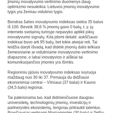
Įmonių inovatyvumo vertinimo duomenys daug
optimizmo nesuteikia: Lietuvos įmonių inovatyvumo
lygis yra žemiau vidutinio lygio.
Bendras šalies inovatyvumo indeksas siekia 35 balus
iš 100. Beveik 38,6 % įmonių gavo 0 balų, t. y. jų
interneto svetainių turinyje nepavyko aptikti jokių
inovatyvumo signalų. Kita įdomi detalė: aukščiausi
indeksai buvo arti 95 balų, bet tokie atvejai reti. Tai
leidžia daryti išvadą, kad didelė įmonių dalis telkiasi
žemesniame ar vidutiniame inovatyvumo vertinimo
diapazone, o labai inovatyvios ir aiškiai tai
komunikuojančios įmonės yra išimtis.
Regioniniu pjūviu inovatyvumo indeksas svyruoja
maždaug nuo 30 iki 37. Pirmauja du didžiausi
ekonominiai centrai – Vilniaus (37 balai) ir Kauno
(34,5 balo) regionai.
Tai pateisinama tuo, kad didmiesčiuose daugiau
universitetų, technologinių įmonių, investicijų ir
partnerystės ekosistemų, lengviau pritraukti talentus.
Prasčiausiai vertinami Marijampolės (30 balų) ir Telšių