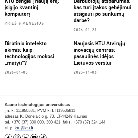
KTU žengia į naują erą:
Darbuotojų atsparumas:
įsigijo kvantinį
kas turi įtakos gebėjimui
kompiuterį
atsigauti po sunkumų
darbe?
PRIEŠ 6 MĖNESIUS
2026-01-21
Dirbtinio intelekto
Naujasis KTU Atvirųjų
akimis: kaip
inovacijų centras:
technologijos mokosi
pasaulinės idėjos
„matyti“?
Lietuvos verslui
2026-01-05
2025-11-06
Kauno technologijos universitetas
įm. k. 111950581, PVM k. LT119505811
adresas K. Donelaičio g. 73, LT-44249 Kaunas
tel. +370 (37) 300 000, 300 421, faks. +370 (37) 324 144
el. p.
ktu@ktu.lt