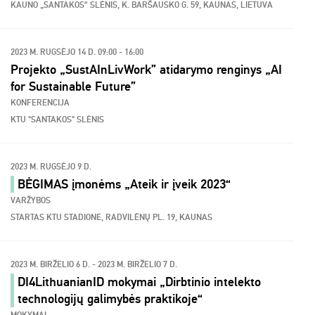
KAUNO „SANTAKOS“ SLĖNIS, K. BARŠAUSKO G. 59, KAUNAS, LIETUVA
2023 M. RUGSĖJO 14 D. 09:00 - 16:00
Projekto „SustAInLivWork” atidarymo renginys „AI
for Sustainable Future”
KONFERENCIJA
KTU "SANTAKOS" SLĖNIS
2023 M. RUGSĖJO 9 D.
BĖGIMAS įmonėms „Ateik ir įveik 2023“
VARŽYBOS
STARTAS KTU STADIONE, RADVILĖNŲ PL. 19, KAUNAS
2023 M. BIRŽELIO 6 D. - 2023 M. BIRŽELIO 7 D.
DI4LithuanianID mokymai „Dirbtinio intelekto
technologijų galimybės praktikoje“