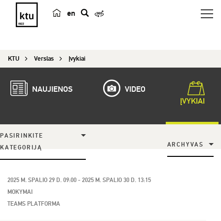
en
p
a
i
KTU
Verslas
Įvykiai
e
š
k
NAUJIENOS
VIDEO
a
ĮVYKIAI
PASIRINKITE
ARCHYVAS
KATEGORIJĄ
2025 M. SPALIO 29 D. 09:00 - 2025 M. SPALIO 30 D. 13:15
MOKYMAI
TEAMS PLATFORMA