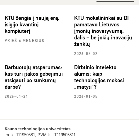
KTU žengia į naują erą:
KTU mokslininkai su DI
įsigijo kvantinį
pamatavo Lietuvos
kompiuterį
įmonių inovatyvumą:
dalis – be jokių inovacijų
PRIEŠ 6 MĖNESIUS
ženklų
2026-02-02
Darbuotojų atsparumas:
Dirbtinio intelekto
kas turi įtakos gebėjimui
akimis: kaip
atsigauti po sunkumų
technologijos mokosi
darbe?
„matyti“?
2026-01-21
2026-01-05
Kauno technologijos universitetas
įm. k. 111950581, PVM k. LT119505811