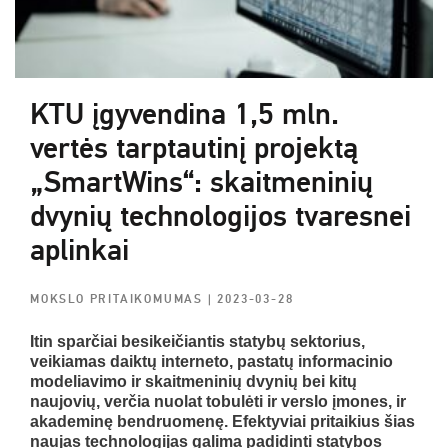
KTU įgyvendina 1,5 mln.
vertės tarptautinį projektą
„SmartWins“: skaitmeninių
dvynių technologijos tvaresnei
aplinkai
MOKSLO PRITAIKOMUMAS
| 2023-03-28
Itin sparčiai besikeičiantis statybų sektorius,
veikiamas daiktų interneto, pastatų informacinio
modeliavimo ir skaitmeninių dvynių bei kitų
naujovių, verčia nuolat tobulėti ir verslo įmones, ir
akademinę bendruomenę. Efektyviai pritaikius šias
naujas technologijas galima padidinti statybos