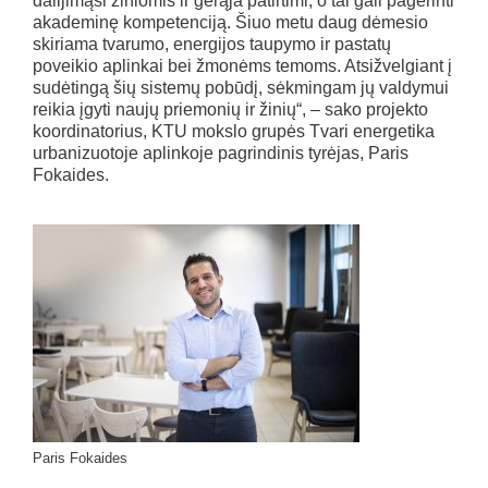
dalijimąsi žiniomis ir gerąja patirtimi, o tai gali pagerinti
akademinę kompetenciją. Šiuo metu daug dėmesio
skiriama tvarumo, energijos taupymo ir pastatų
poveikio aplinkai bei žmonėms temoms. Atsižvelgiant į
sudėtingą šių sistemų pobūdį, sėkmingam jų valdymui
reikia įgyti naujų priemonių ir žinių“, – sako projekto
koordinatorius, KTU mokslo grupės Tvari energetika
urbanizuotoje aplinkoje pagrindinis tyrėjas, Paris
Fokaides.
Paris Fokaides