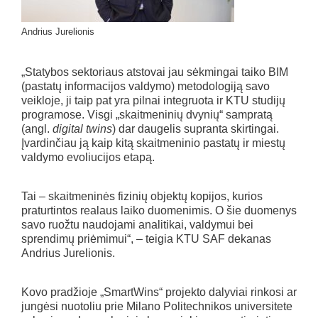
Andrius Jurelionis
„Statybos sektoriaus atstovai jau sėkmingai taiko BIM
(pastatų informacijos valdymo) metodologiją savo
veikloje, ji taip pat yra pilnai integruota ir KTU studijų
programose. Visgi „skaitmeninių dvynių“ sampratą
(angl.
digital twins
) dar daugelis supranta skirtingai.
Įvardinčiau ją kaip kitą skaitmeninio pastatų ir miestų
valdymo evoliucijos etapą.
Tai – skaitmeninės fizinių objektų kopijos, kurios
praturtintos realaus laiko duomenimis. O šie duomenys
savo ruožtu naudojami analitikai, valdymui bei
sprendimų priėmimui“, – teigia KTU SAF dekanas
Andrius Jurelionis.
Kovo pradžioje „SmartWins“ projekto dalyviai rinkosi ar
jungėsi nuotoliu prie Milano Politechnikos universitete