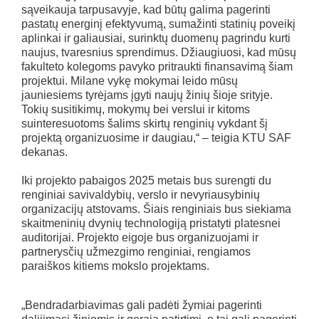
sąveikauja tarpusavyje, kad būtų galima pagerinti
pastatų energinį efektyvumą, sumažinti statinių poveikį
aplinkai ir galiausiai, surinktų duomenų pagrindu kurti
naujus, tvaresnius sprendimus. Džiaugiuosi, kad mūsų
fakulteto kolegoms pavyko pritraukti finansavimą šiam
projektui. Milane vykę mokymai leido mūsų
jauniesiems tyrėjams įgyti naujų žinių šioje srityje.
Tokių susitikimų, mokymų bei verslui ir kitoms
suinteresuotoms šalims skirtų renginių vykdant šį
projektą organizuosime ir daugiau,“ – teigia KTU SAF
dekanas.
Iki projekto pabaigos 2025 metais bus surengti du
renginiai savivaldybių, verslo ir nevyriausybinių
organizacijų atstovams. Šiais renginiais bus siekiama
skaitmeninių dvynių technologiją pristatyti platesnei
auditorijai. Projekto eigoje bus organizuojami ir
partnerysčių užmezgimo renginiai, rengiamos
paraiškos kitiems mokslo projektams.
„Bendradarbiavimas gali padėti žymiai pagerinti