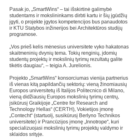
Pasak jo, „SmartWins“ – tai išskirtinė galimybė
studentams ir mokslininkams dirbti kartu ir šių įgūdžių
įgyti, o projekte įgytos kompetencijos bus panaudotos
ir KTU Statybos inžinerijos bei Architektūros studijų
programose.
„Vos prieš kelis mėnesius universitete vyko hakatonas
skaitmeninių dvynių tema. Tokių renginių, įdomių
studentų projektų ir mokslinių tyrimų rezultatų galite
tikėtis daugiau“, – teigia A. Jurelionis.
Projekto „SmartWins“ konsorciumas vienija partnerius
iš vienas kitą papildančių sektorių: vieną žinomiausių
Europos universitetų iš Italijos Politecnico di Milano,
vieną didžiausių Europos mokslinių tyrimų centrų,
įsikūrusį Graikijoje „Centre for Research and
Technology Hellas“ (CERTH), Vokietijos įmonę
„Contecht“ (startuolį, susikūrusį Berlyno Technikos
universitete) ir Prancūzijos įmonę „Innotrope“, kuri
specializuojasi mokslinių tyrimų projektų valdymo ir
sklaidos srityje.