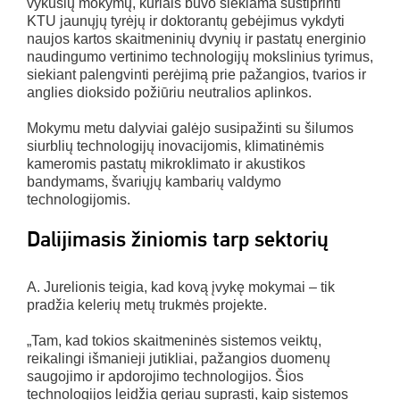
vykusių mokymų, kuriais buvo siekiama sustiprinti
KTU jaunųjų tyrėjų ir doktorantų gebėjimus vykdyti
naujos kartos skaitmeninių dvynių ir pastatų energinio
naudingumo vertinimo technologijų mokslinius tyrimus,
siekiant palengvinti perėjimą prie pažangios, tvarios ir
anglies dioksido požiūriu neutralios aplinkos.
Mokymu metu dalyviai galėjo susipažinti su šilumos
siurblių technologijų inovacijomis, klimatinėmis
kameromis pastatų mikroklimato ir akustikos
bandymams, švariųjų kambarių valdymo
technologijomis.
Dalijimasis žiniomis tarp sektorių
A. Jurelionis teigia, kad kovą įvykę mokymai – tik
pradžia kelerių metų trukmės projekte.
„Tam, kad tokios skaitmeninės sistemos veiktų,
reikalingi išmanieji jutikliai, pažangios duomenų
saugojimo ir apdorojimo technologijos. Šios
technologijos leidžia geriau suprasti, kaip sistemos