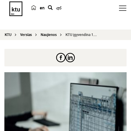
en
p
a
i
KTU
Verslas
Naujienos
KTU įgyvendina 1,5 mln. vertės tarptautinį proje...
e
š
k
a