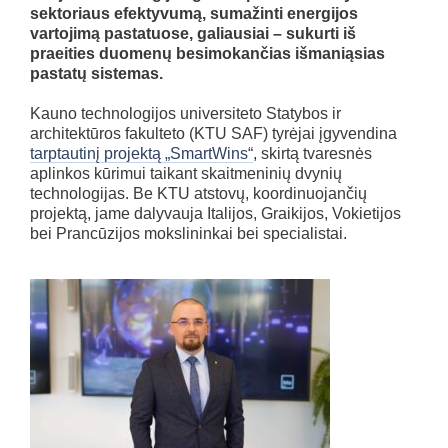
sektoriaus efektyvumą, sumažinti energijos
vartojimą pastatuose, galiausiai – sukurti iš
praeities duomenų besimokančias išmaniąsias
pastatų sistemas.
Kauno technologijos universiteto Statybos ir
architektūros fakulteto (KTU SAF) tyrėjai įgyvendina
tarptautinį projektą „SmartWins“
, skirtą tvaresnės
aplinkos kūrimui taikant skaitmeninių dvynių
technologijas. Be KTU atstovų, koordinuojančių
projektą, jame dalyvauja Italijos, Graikijos, Vokietijos
bei Prancūzijos mokslininkai bei specialistai.