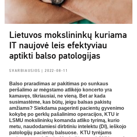
Lietuvos mokslininkų kuriama
IT naujovė leis efektyviau
aptikti balso patologijas
SVARBIAUSIOS
| 2022-08-11
Balso praradimas ar pakitimas po sunkaus
peršalimo ar mėgstamo atlikėjo koncerto yra
kamavęs, tikriausiai, ne vieną. Bet ar kada
susimastėme, kas būtų, jeigu balsas pakistų
amžiams? Siekdama pagerinti pacientų gyvenimo
kokybę po gerklų pašalinimo operacijos, KTU ir
LSMU
mokslininkų komanda atliko tyrimą, kurio
metu, naudodamiesi dirbtiniu intelektu (DI), ieškojo
patologijų pacientų balsuose. KTU tyrėjams