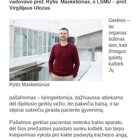
vadovavo prof. Rytis Maskeliūnas, o LSMU
–
prof.
Virgilijaus Ulozas.
Gerklos –
tai
organas
būtinas
tam, kad
žmogus
galėtų
kalbėti.
Jų
Rytis Maskeliūnas
pašalinimas – laringektomija, dažniausiai atliekama
dėl išplitusio gerklų vėžio, itin pakeičia balsą, o tai
stipriai sukrečia įprasta paciento gyvenimą.
Pašalinus gerklas pacientas netenka balso aparato,
dėl šios priežasties pasidaro sunku kalbėti, tuo tarpu
kvėpavimas vyksta pro kakle padarytą trachėjos angą,