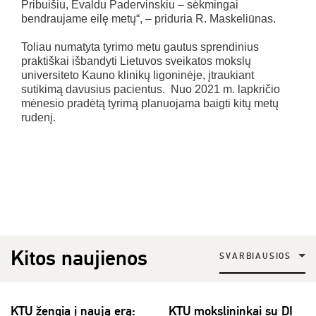
Pribuišiu, Evaldu Padervinskiu – sėkmingai
bendraujame eilę metų“, – priduria R. Maskeliūnas.
Toliau numatyta tyrimo metu gautus sprendinius
praktiškai išbandyti Lietuvos sveikatos mokslų
universiteto Kauno klinikų ligoninėje, įtraukiant
sutikimą davusius pacientus. Nuo 2021 m. lapkričio
mėnesio pradėtą tyrimą planuojama baigti kitų metų
rudenį.
Kitos naujienos
SVARBIAUSIOS
KTU žengia į naują erą:
KTU mokslininkai su DI