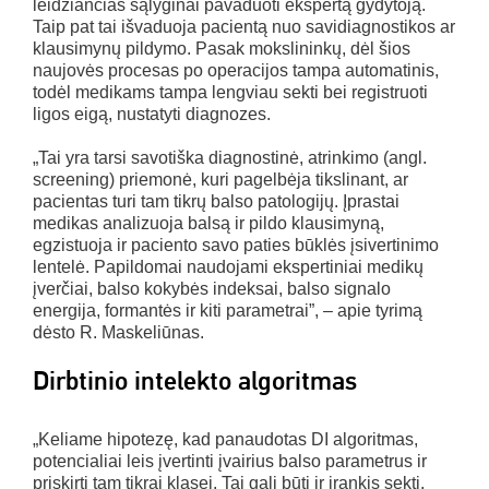
leidžiančias sąlyginai pavaduoti ekspertą gydytoją.
Taip pat tai išvaduoja pacientą nuo savidiagnostikos ar
klausimynų pildymo. Pasak mokslininkų, dėl šios
naujovės procesas po operacijos tampa automatinis,
todėl medikams tampa lengviau sekti bei registruoti
ligos eigą, nustatyti diagnozes.
„Tai yra tarsi savotiška diagnostinė, atrinkimo (angl.
screening) priemonė, kuri pagelbėja tikslinant, ar
pacientas turi tam tikrų balso patologijų. Įprastai
medikas analizuoja balsą ir pildo klausimyną,
egzistuoja ir paciento savo paties būklės įsivertinimo
lentelė. Papildomai naudojami ekspertiniai medikų
įverčiai, balso kokybės indeksai, balso signalo
energija, formantės ir kiti parametrai”, – apie tyrimą
dėsto R. Maskeliūnas.
Dirbtinio intelekto algoritmas
„Keliame hipotezę, kad panaudotas DI algoritmas,
potencialiai leis įvertinti įvairius balso parametrus ir
priskirti tam tikrai klasei. Tai gali būti ir įrankis sekti,