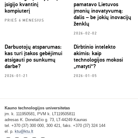
įsigijo kvantinį
pamatavo Lietuvos
kompiuterį
įmonių inovatyvumą:
dalis – be jokių inovacijų
PRIEŠ 6 MĖNESIUS
ženklų
2026-02-02
Darbuotojų atsparumas:
Dirbtinio intelekto
kas turi įtakos gebėjimui
akimis: kaip
atsigauti po sunkumų
technologijos mokosi
darbe?
„matyti“?
2026-01-21
2026-01-05
Kauno technologijos universitetas
įm. k. 111950581, PVM k. LT119505811
adresas K. Donelaičio g. 73, LT-44249 Kaunas
tel. +370 (37) 300 000, 300 421, faks. +370 (37) 324 144
el. p.
ktu@ktu.lt