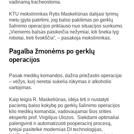
vadinamą tracheostoma.
KTU mokslininkas Rytis Maskeliūnas dalijasi tyrimų
metu įgyta patirtimi, jog balso pakitimas po gerklų
šalinimo operacijos priklauso nuo situacijos sunkumo.
„Vieniems balsas pasikeičia nežymiai, kiti šneka lyg
robotai, treti švokščia“, – pasakoja mokslininkas.
Pagalba žmonėms po gerklų
operacijos
Pasak medikų komandos, dažna priežastis operacijai
– vėžys, kurį neretai sukelia rūkymas ir alkoholio
vartojimas.
Kaip teigia R. Maskeliūnas, idėja tirti ir nustatyti
pacientų balso kokybę po gerklų šalinimo operacijos
kilo medikų komandai, vadovaujamai šios srities
eksperto prof. Virgilijus Ulozos. Siekdami optimaliai
palengvinti ir automatizuoti pooperacinį procesą,
tyrėjai pasitelkė modernias DI technologijas,