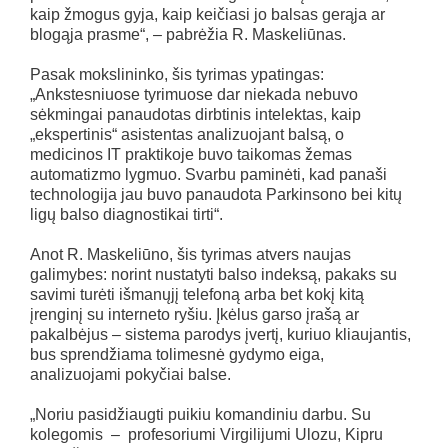
kaip žmogus gyja, kaip keičiasi jo balsas gerąja ar
blogąja prasme“, – pabrėžia R. Maskeliūnas.
Pasak mokslininko, šis tyrimas ypatingas:
„Ankstesniuose tyrimuose dar niekada nebuvo
sėkmingai panaudotas dirbtinis intelektas, kaip
„ekspertinis“ asistentas analizuojant balsą, o
medicinos IT praktikoje buvo taikomas žemas
automatizmo lygmuo. Svarbu paminėti, kad panaši
technologija jau buvo panaudota Parkinsono bei kitų
ligų balso diagnostikai tirti“.
Anot R. Maskeliūno, šis tyrimas atvers naujas
galimybes: norint nustatyti balso indeksą, pakaks su
savimi turėti išmanųjį telefoną arba bet kokį kitą
įrenginį su interneto ryšiu. Įkėlus garso įrašą ar
pakalbėjus – sistema parodys įvertį, kuriuo kliaujantis,
bus sprendžiama tolimesnė gydymo eiga,
analizuojami pokyčiai balse.
„Noriu pasidžiaugti puikiu komandiniu darbu. Su
kolegomis – profesoriumi Virgilijumi Ulozu, Kipru